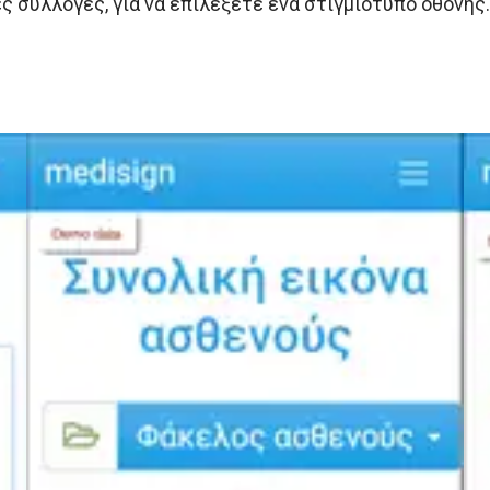
ς συλλογές, για να επιλέξετε ένα στιγμιότυπο οθόνης.