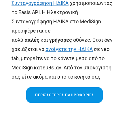
Συνταγογράφηση ΗΔΙΚΑ
χρησιμοποιώντας
το Easis API. Η Ηλεκτρονική
Συνταγογράφηση ΗΔΙΚΑ στo MediSign
προσφέρεται σε
πολύ
απλές
και
γρήγορες
οθόνες. Ετσι δεν
χρειάζεται να
ανοίγετε την ΗΔΙΚΑ
σε νέο
tab, μπορείτε να το κάνετε μέσα από το
MediSign κατευθείαν. Από τον υπολογιστή
σας είτε ακόμα και από το
κινητό
σας.
ΠΕΡΙΣΣΌΤΕΡΕΣ ΠΛΗΡΟΦΟΡΊΕΣ