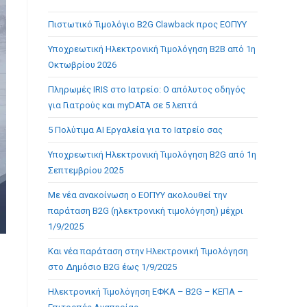
the
Πιστωτικό Τιμολόγιο B2G Clawback προς ΕΟΠΥΥ
search
panel.
Υποχρεωτική Ηλεκτρονική Τιμολόγηση B2B από 1η
Οκτωβρίου 2026
Πληρωμές IRIS στο Ιατρείο: Ο απόλυτος οδηγός
για Γιατρούς και myDATA σε 5 λεπτά
5 Πολύτιμα AI Εργαλεία για το Ιατρείο σας
Υποχρεωτική Ηλεκτρονική Τιμολόγηση B2G από 1η
Σεπτεμβρίου 2025
Με νέα ανακοίνωση ο ΕΟΠΥΥ ακολουθεί την
παράταση B2G (ηλεκτρονική τιμολόγηση) μέχρι
1/9/2025
Και νέα παράταση στην Ηλεκτρονική Τιμολόγηση
στο Δημόσιο B2G έως 1/9/2025
Ηλεκτρονική Τιμολόγηση ΕΦΚΑ – B2G – ΚΕΠΑ –