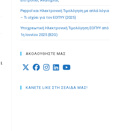
Επιτροπές Αναπηρίας
Peppol και Ηλεκτρονική Τιμολόγηση με απλά λόγια
– Τι ισχύει για τον ΕΟΠΥΥ (2025)
Υποχρεωτική Ηλεκτρονική Τιμολόγηση ΕΟΠΥΥ από
1η Ιουνίου 2025 (B2G)
ΑΚΟΛΟΥΘΗΣΤΕ ΜΑΣ
ι
Opens
Opens
Opens
Opens
Opens
in
in
in
in
in
ΚΑΝΕΤΕ LIKE ΣΤΗ ΣΕΛΙΔΑ ΜΑΣ!
a
a
a
a
a
new
new
new
new
new
tab
tab
tab
tab
tab