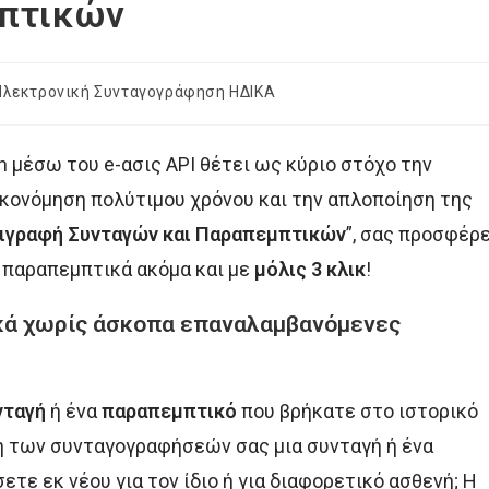
μπτικών
Ηλεκτρονική Συνταγογράφηση ΗΔΙΚΑ
gory:
 μέσω του e-ασις API θέτει ως κύριο στόχο την
ικονόμηση πολύτιμου χρόνου και την απλοποίηση της
ιγραφή Συνταγών και Παραπεμπτικών
”, σας προσφέρε
 παραπεμπτικά ακόμα και με
μόλις 3 κλικ
!
ικά χωρίς άσκοπα επαναλαμβανόμενες
νταγή
ή ένα
παραπεμπτικό
που βρήκατε στο ιστορικό
η των συνταγογραφήσεών σας μια συνταγή ή ένα
ε εκ νέου για τον ίδιο ή για διαφορετικό ασθενή; Η