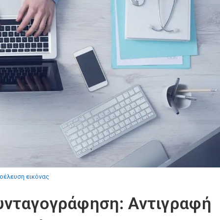
οέλευση εικόνας
υνταγογράφηση: Αντιγραφή