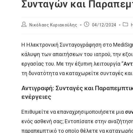
Συνταγών και Παραπε
Post
Post
Post
Νικόλαος Κυριακούλης
04/12/2024
author:
published:
cate
H Ηλεκτρονική Συνταγογράφηση στο MediSign
κάλυψη των απαιτήσεων του ιατρού, την εξο
εργασίας του. Με την έξυπνη λειτουργία “
Αντ
τη δυνατότητα να καταχωρείτε συνταγές και
Αντιγραφή: Συνταγές και Παραπεμπτ
ενέργειες
Επιθυμείτε να επαναχρησιμοποιήσετε μια
συ
ενός ασθενή σας; Εντοπίσατε στην αναζήτησ
παραπεμπτικό το οποίο θέλετε να καταχωρήσετ