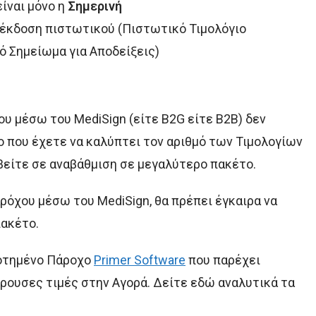
ίναι μόνο η
Σημερινή
 έκδοση πιστωτικού (Πιστωτικό Τιμολόγιο
ό Σημείωμα για Αποδείξεις)
ου μέσω του MediSign (είτε B2G είτε B2B) δεν
το που έχετε να καλύπτει τον αριθμό των Τιμολογίων
βείτε σε αναβάθμιση σε μεγαλύτερο πακέτο.
ρόχου μέσω του MediSign, θα πρέπει έγκαιρα να
ακέτο.
δοτημένο Πάρoχο
Primer Software
που παρέχει
ρουσες τιμές στην Αγορά. Δείτε εδώ αναλυτικά τα