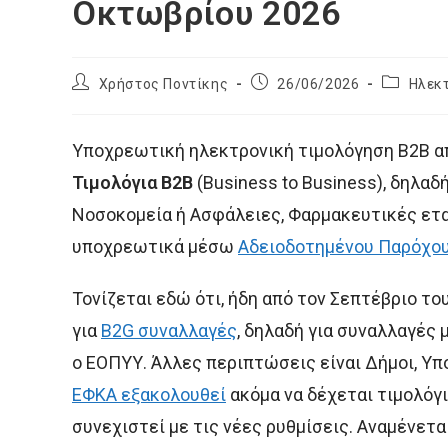
Οκτωβρίου 2026
Post
Post
Post
Χρήστος Ποντίκης
26/06/2026
Ηλεκ
author:
published:
category:
Υποχρεωτική ηλεκτρονική τιμολόγηση B2B απ
Τιμολόγια Β2Β
(Business to Business), δηλαδή
Νοσοκομεία ή Ασφάλειες, Φαρμακευτικές ετα
υποχρεωτικά μέσω
Αδειοδοτημένου Παρόχο
Τονίζεται εδώ ότι, ήδη από τον Σεπτέβριο τ
για
B2G συναλλαγές
, δηλαδή για συναλλαγές 
ο ΕΟΠΥΥ. Άλλες περιπτώσεις είναι Δήμοι, Υπ
ΕΦΚΑ εξακολουθεί
ακόμα να δέχεται τιμολόγι
συνεχιστεί με τις νέες ρυθμίσεις. Αναμένετ