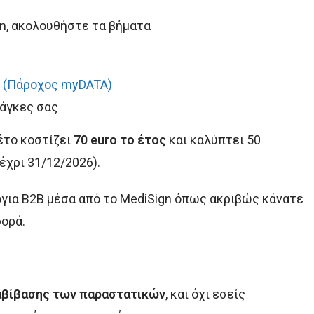
gn, ακολουθήστε τα βήματα
e (Πάροχος myDATA)
νάγκες σας
έτο κοστίζει
70 euro το έτος
και καλύπτει 50
έχρι 31/12/2026).
όγια B2B μέσα από το MediSign όπως ακριβώς κάνατε
φορά.
ιαβίβασης των παραστατικών
, και όχι εσείς