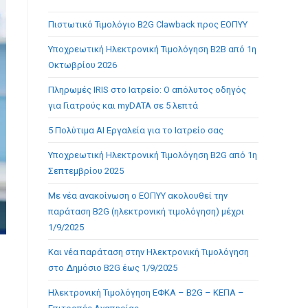
the
Πιστωτικό Τιμολόγιο B2G Clawback προς ΕΟΠΥΥ
search
panel.
Υποχρεωτική Ηλεκτρονική Τιμολόγηση B2B από 1η
Οκτωβρίου 2026
Πληρωμές IRIS στο Ιατρείο: Ο απόλυτος οδηγός
για Γιατρούς και myDATA σε 5 λεπτά
5 Πολύτιμα AI Εργαλεία για το Ιατρείο σας
Υποχρεωτική Ηλεκτρονική Τιμολόγηση B2G από 1η
Σεπτεμβρίου 2025
Με νέα ανακοίνωση ο ΕΟΠΥΥ ακολουθεί την
παράταση B2G (ηλεκτρονική τιμολόγηση) μέχρι
1/9/2025
Και νέα παράταση στην Ηλεκτρονική Τιμολόγηση
στο Δημόσιο B2G έως 1/9/2025
η
Ηλεκτρονική Τιμολόγηση ΕΦΚΑ – B2G – ΚΕΠΑ –