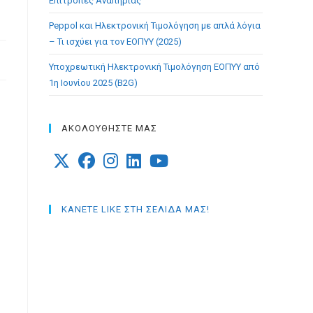
Επιτροπές Αναπηρίας
Peppol και Ηλεκτρονική Τιμολόγηση με απλά λόγια
– Τι ισχύει για τον ΕΟΠΥΥ (2025)
Υποχρεωτική Ηλεκτρονική Τιμολόγηση ΕΟΠΥΥ από
1η Ιουνίου 2025 (B2G)
ΑΚΟΛΟΥΘΗΣΤΕ ΜΑΣ
Opens
Opens
Opens
Opens
Opens
in
in
in
in
in
ΚΑΝΕΤΕ LIKE ΣΤΗ ΣΕΛΙΔΑ ΜΑΣ!
a
a
a
a
a
new
new
new
new
new
tab
tab
tab
tab
tab