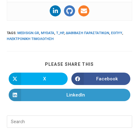
TAGS
:
MEDISIGN.GR
,
MYDATA
,
T_HP
,
ΔΙΑΒΊΒΑΣΗ ΠΑΡΑΣΤΑΤΙΚΏΝ
,
ΕΟΠΥΥ
,
ΗΛΕΚΤΡΟΝΙΚΉ ΤΙΜΟΛΌΓΗΣΗ
SHARE
PLEASE SHARE THIS
THIS
CONTENT
X
Facebook
Opens
Opens
in
in
a
a
new
new
LinkedIn
Opens
window
window
in
a
new
window
Pre
Esc
to