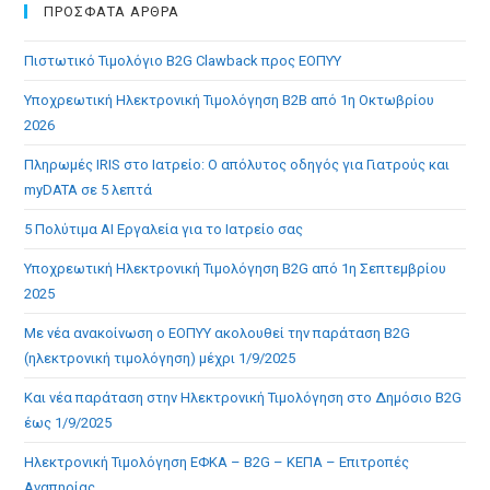
clo
ΠΡΟΣΦΑΤΑ ΑΡΘΡΑ
the
Πιστωτικό Τιμολόγιο B2G Clawback προς ΕΟΠΥΥ
sea
pan
Υποχρεωτική Ηλεκτρονική Τιμολόγηση B2B από 1η Οκτωβρίου
2026
Πληρωμές IRIS στο Ιατρείο: Ο απόλυτος οδηγός για Γιατρούς και
myDATA σε 5 λεπτά
5 Πολύτιμα AI Εργαλεία για το Ιατρείο σας
Υποχρεωτική Ηλεκτρονική Τιμολόγηση B2G από 1η Σεπτεμβρίου
2025
Με νέα ανακοίνωση ο ΕΟΠΥΥ ακολουθεί την παράταση B2G
(ηλεκτρονική τιμολόγηση) μέχρι 1/9/2025
Και νέα παράταση στην Ηλεκτρονική Τιμολόγηση στο Δημόσιο B2G
έως 1/9/2025
Ηλεκτρονική Τιμολόγηση ΕΦΚΑ – B2G – ΚΕΠΑ – Επιτροπές
Αναπηρίας