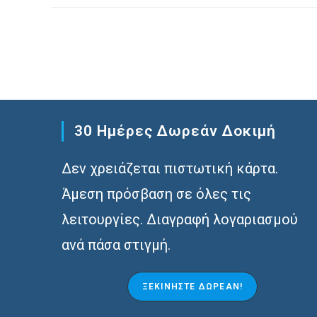
Ηλεκτρονική
Τιμολόγηση
Με
MyDATA
Από
2025
–
B2G
–
B2B
–
B2C
30 Ημέρες Δωρεάν Δοκιμή
Δεν χρειάζεται πιστωτική κάρτα.
Άμεση πρόσβαση σε όλες τις
λειτουργίες. Διαγραφή λογαριασμού
ανά πάσα στιγμή.
ΞΕΚΙΝΉΣΤΕ ΔΩΡΕΆΝ!