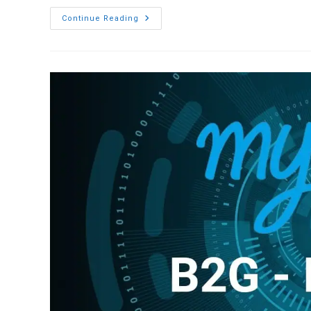
Peppol
Continue Reading
Στοιχεία
Σε
B2G
Τιμολόγιο
Του
ΕΟΠΥΥ
Για
Το
Έτος
2024