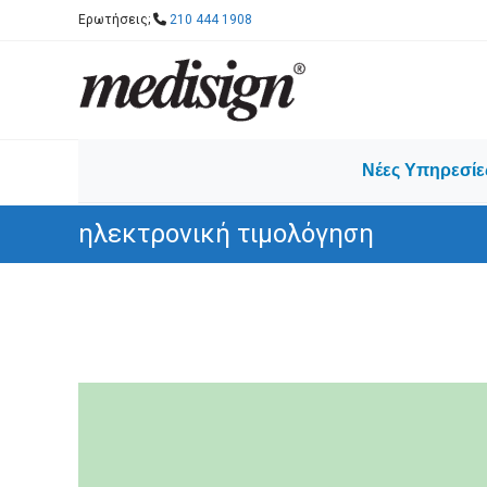
Skip
Ερωτήσεις;
210 444 1908
to
content
Νέες Υπηρεσίε
ηλεκτρονική τιμολόγηση