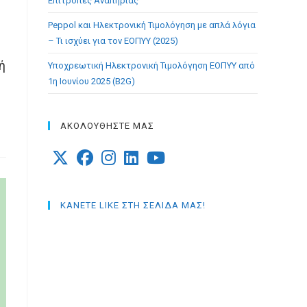
Επιτροπές Αναπηρίας
Peppol και Ηλεκτρονική Τιμολόγηση με απλά λόγια
– Τι ισχύει για τον ΕΟΠΥΥ (2025)
ή
Υποχρεωτική Ηλεκτρονική Τιμολόγηση ΕΟΠΥΥ από
1η Ιουνίου 2025 (B2G)
ΑΚΟΛΟΥΘΗΣΤΕ ΜΑΣ
Opens
Opens
Opens
Opens
Opens
in
in
in
in
in
ΚΑΝΕΤΕ LIKE ΣΤΗ ΣΕΛΙΔΑ ΜΑΣ!
a
a
a
a
a
new
new
new
new
new
tab
tab
tab
tab
tab