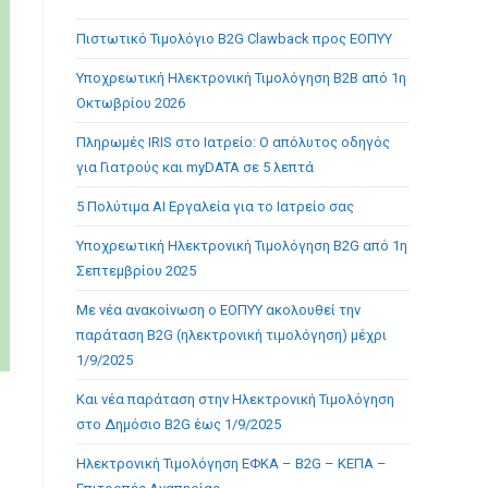
the
Πιστωτικό Τιμολόγιο B2G Clawback προς ΕΟΠΥΥ
search
panel.
Υποχρεωτική Ηλεκτρονική Τιμολόγηση B2B από 1η
Οκτωβρίου 2026
Πληρωμές IRIS στο Ιατρείο: Ο απόλυτος οδηγός
για Γιατρούς και myDATA σε 5 λεπτά
5 Πολύτιμα AI Εργαλεία για το Ιατρείο σας
Υποχρεωτική Ηλεκτρονική Τιμολόγηση B2G από 1η
Σεπτεμβρίου 2025
Με νέα ανακοίνωση ο ΕΟΠΥΥ ακολουθεί την
παράταση B2G (ηλεκτρονική τιμολόγηση) μέχρι
1/9/2025
Και νέα παράταση στην Ηλεκτρονική Τιμολόγηση
στο Δημόσιο B2G έως 1/9/2025
Ηλεκτρονική Τιμολόγηση ΕΦΚΑ – B2G – ΚΕΠΑ –