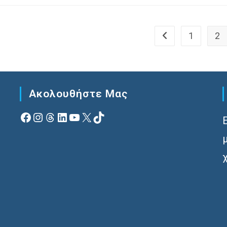
1
2
Go to the previous 
Ακολουθήστε Μας
Facebook
Instagram
Νήματα
Linkedin
YouTube
X
TikTok