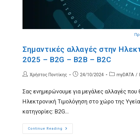
Πρ
Σημαντικές αλλαγές στην Ηλεκ
2025 – B2G – B2B – B2C
Post
Post
Post
Χρήστος Ποντίκης
24/10/2024
myDATA
/
author:
published:
category:
Σας ενημερώνουμε για μεγάλες αλλαγές που 
Ηλεκτρονική Τιμολόγηση στο χώρο της Υγείας
κατηγορίες: B2G…
Σημαντικές
Continue Reading
Αλλαγές
Στην