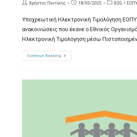
Post
Post
Post
Χρήστος Ποντίκης
18/05/2025
B2G
/
ΕΟΠ
author:
published:
category:
Υποχρεωτική Ηλεκτρονική Τιμολόγηση ΕΟΠΥΥ
ανακοινώσεις που έκανε ο Εθνικός Οργανισμ
Ηλεκτρονική Τιμολόγηση μέσω Πιστοποιημέν
Υποχρεωτική
Continue Reading
Ηλεκτρονική
Τιμολόγηση
ΕΟΠΥΥ
Από
1η
Ιουνίου
2025
(B2G)