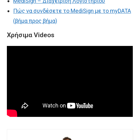
MediSign – Διαχείριση Λογιστηρίου
Πώς να συνδέσετε το MediSign με το myDATA
(βήμα προς βήμα)
Χρήσιμα Videos