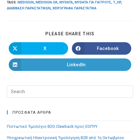
TAGS
:
MEDISIGN
,
MEDISIGN.GR
,
MYDATA
,
MYDATA ΓΙΑ ΓΙΑΤΡΟΎΣ
,
T_HP
,
ΔΙΑΒΊΒΑΣΗ ΠΑΡΑΣΤΑΤΙΚΏΝ
,
ΧΕΙΡΌΓΡΑΦΑ ΠΑΡΑΣΤΑΤΙΚΆ
SHARE
PLEASE SHARE THIS
THIS
CONTENT
X
Facebook
Opens
Opens
in
in
a
a
new
new
LinkedIn
Opens
window
window
in
a
new
window
Pre
Esc
to
clo
ΠΡΟΣΦΑΤΑ ΑΡΘΡΑ
the
Πιστωτικό Τιμολόγιο B2G Clawback προς ΕΟΠΥΥ
sea
pan
Υποχρεωτική Ηλεκτρονική Τιμολόγηση B2B από 1η Οκτωβρίου