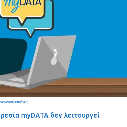
οέλευση εικόνας
πηρεσία myDATA δεν λειτουργεί