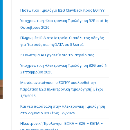
the
Πιστωτικό Τιμολόγιο B2G Clawback προς ΕΟΠΥΥ
search
panel.
Υποχρεωτική Ηλεκτρονική Τιμολόγηση B2B από 1η
Οκτωβρίου 2026
Πληρωμές IRIS στο Ιατρείο: Ο απόλυτος οδηγός
για Γιατρούς και myDATA σε 5 λεπτά
5 Πολύτιμα AI Εργαλεία για το Ιατρείο σας
Υποχρεωτική Ηλεκτρονική Τιμολόγηση B2G από 1η
Σεπτεμβρίου 2025
Με νέα ανακοίνωση ο ΕΟΠΥΥ ακολουθεί την
παράταση B2G (ηλεκτρονική τιμολόγηση) μέχρι
1/9/2025
Και νέα παράταση στην Ηλεκτρονική Τιμολόγηση
στο Δημόσιο B2G έως 1/9/2025
Ηλεκτρονική Τιμολόγηση ΕΦΚΑ – B2G – ΚΕΠΑ –