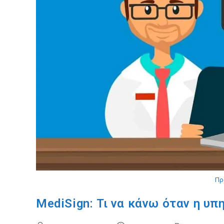
Πρ
MediSign: Τι να κάνω όταν η υ