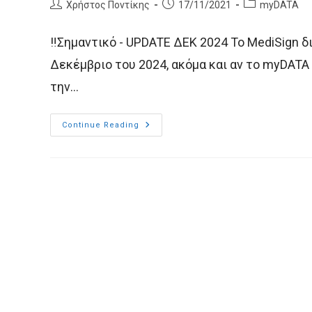
Post
Post
Post
Χρήστος Ποντίκης
17/11/2021
myDATA
author:
published:
category:
‼️Σημαντικό - UPDATE ΔΕΚ 2024 Το MediSign 
Δεκέμβριο του 2024, ακόμα και αν το myDATA
την…
MediSign:
Continue Reading
Τι
Να
Κάνω
Όταν
Η
Υπηρεσία
MyDATA
Δεν
Λειτουργεί