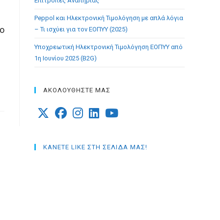
Επιτροπές Αναπηρίας
Peppol και Ηλεκτρονική Τιμολόγηση με απλά λόγια
το
– Τι ισχύει για τον ΕΟΠΥΥ (2025)
Υποχρεωτική Ηλεκτρονική Τιμολόγηση ΕΟΠΥΥ από
1η Ιουνίου 2025 (B2G)
ΑΚΟΛΟΥΘΗΣΤΕ ΜΑΣ
Opens
Opens
Opens
Opens
Opens
in
in
in
in
in
ΚΑΝΕΤΕ LIKE ΣΤΗ ΣΕΛΙΔΑ ΜΑΣ!
a
a
a
a
a
new
new
new
new
new
tab
tab
tab
tab
tab