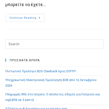
μπορείτε να έχετε…
To
Continue Reading
MediSign
Προσφέρει
Ηλεκτρονική
Συνταγογράφηση
ΗΔΙΚΑ
Χρησιμοποιώντας
Το
Pre
Easis
Esc
API
to
clo
ΠΡΟΣΦΑΤΑ ΑΡΘΡΑ
the
Πιστωτικό Τιμολόγιο B2G Clawback προς ΕΟΠΥΥ
sea
pan
Υποχρεωτική Ηλεκτρονική Τιμολόγηση B2B από 1η Οκτωβρίου
2026
Πληρωμές IRIS στο Ιατρείο: Ο απόλυτος οδηγός για Γιατρούς και
myDATA σε 5 λεπτά
5 Πολύτιμα AI Εργαλεία για το Ιατρείο σας