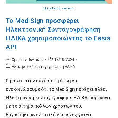
Προέλευση εικόνας
To MediSign προσφέρει
Ηλεκτρονική Συνταγογράφηση
ΗΔΙΚΑ χρησιμοποιώντας το Easis
API
Post
Post
Χρήστος Ποντίκης
13/10/2024
author:
published:
Post
Ηλεκτρονική Συνταγογράφηση ΗΔΙΚΑ
category:
Είμαστε στην ευχάριστη θέση να
ανακοινώσουμε ότι το MediSign παρέχει πλέον
Ηλεκτρονική Συνταγογράφηση ΗΔΙΚΑ, σύμφωνα
με το αίτημα πολλών χρηστών του.
Εργαστήκαμε εντατικά για μήνες για να