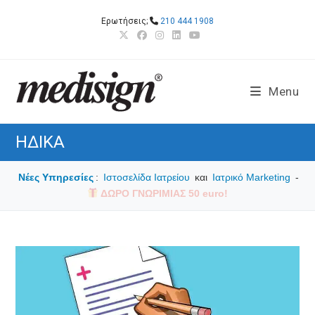
Skip
Ερωτήσεις;
210 444 1908
to
content
Menu
ΗΔΙΚΑ
Νέες Υπηρεσίες
:
Ιστοσελίδα Ιατρείου
και
Ιατρικό Marketing
-
ΔΩΡΟ ΓΝΩΡΙΜΙΑΣ 50 euro!