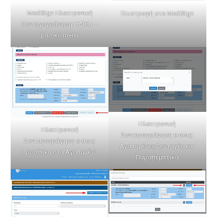
MediSign Ηλεκτρονική
Επιστροφή στο MediSign
Συνταγογράφηση ΗΔΙΚΑ –
βασικό menu
Ηλεκτρονική
Ηλεκτρονική
Συνταγογράφηση e-ασις:
Συνταγογράφηση e-ασις:
Αγαπημένες Συνταγές και
Προσθήκη στα Αγαπημένα
Παραπεμπτικά