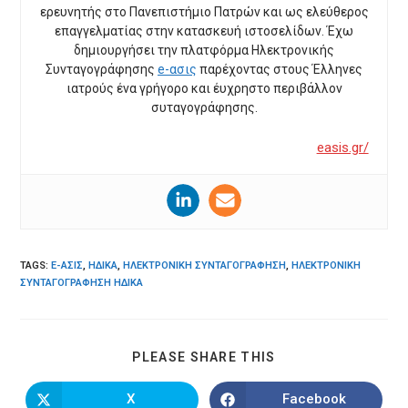
ερευνητής στο Πανεπιστήμιο Πατρών και ως ελεύθερος
επαγγελματίας στην κατασκευή ιστοσελίδων. Έχω
δημιουργήσει την πλατφόρμα Ηλεκτρονικής
Συνταγογράφησης
e-ασις
παρέχοντας στους Έλληνες
ιατρούς ένα γρήγορο και έυχρηστο περιβάλλον
συταγογράφησης.
easis.gr/
TAGS
:
E-ΑΣΙΣ
,
ΗΔΙΚΑ
,
ΗΛΕΚΤΡΟΝΙΚΉ ΣΥΝΤΑΓΟΓΡΆΦΗΣΗ
,
ΗΛΕΚΤΡΟΝΙΚΉ
ΣΥΝΤΑΓΟΓΡΆΦΗΣΗ ΗΔΙΚΑ
SHARE
PLEASE SHARE THIS
THIS
CONTENT
X
Facebook
Opens
Opens