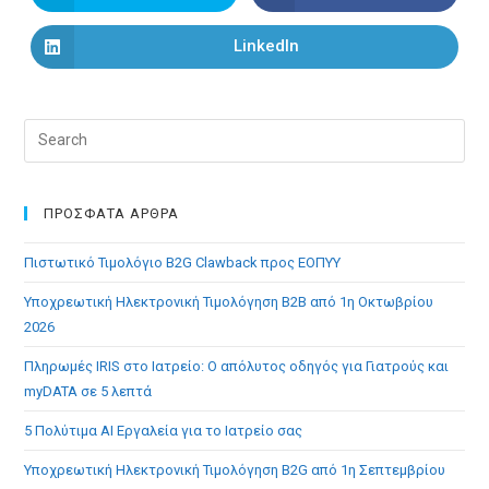
in
in
a
a
new
new
LinkedIn
Opens
window
window
in
a
new
window
Pre
Esc
to
clo
ΠΡΟΣΦΑΤΑ ΑΡΘΡΑ
the
Πιστωτικό Τιμολόγιο B2G Clawback προς ΕΟΠΥΥ
sea
pan
Υποχρεωτική Ηλεκτρονική Τιμολόγηση B2B από 1η Οκτωβρίου
2026
Πληρωμές IRIS στο Ιατρείο: Ο απόλυτος οδηγός για Γιατρούς και
myDATA σε 5 λεπτά
5 Πολύτιμα AI Εργαλεία για το Ιατρείο σας
Υποχρεωτική Ηλεκτρονική Τιμολόγηση B2G από 1η Σεπτεμβρίου