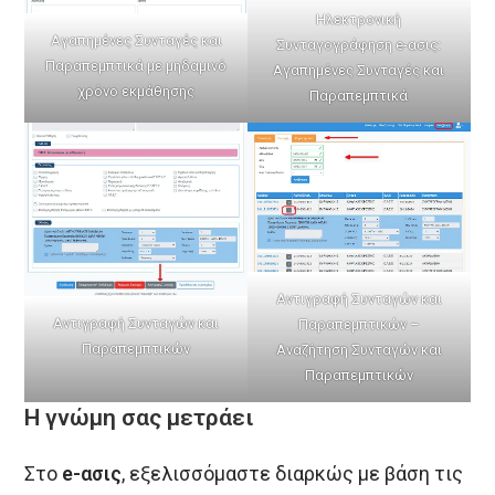
Ηλεκτρονική
Αγαπημένες Συνταγές και
Συνταγογράφηση e-ασις:
Παραπεμπτικά με μηδαμινό
Αγαπημένες Συνταγές και
χρόνο εκμάθησης
Παραπεμπτικά
Αντιγραφή Συνταγών και
Αντιγραφή Συνταγών και
Παραπεμπτικών –
Παραπεμπτικών
Αναζήτηση Συνταγών και
Παραπεμπτικών
Η γνώμη σας μετράει
Στο
e-ασις
, εξελισσόμαστε διαρκώς με βάση τις