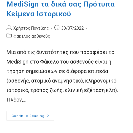
MediSign τα δικά σας Πρότυπα
Κείμενα Ιστορικού
Post
Post
Χρήστος Ποντίκης
30/07/2022
author:
published:
Post
Φάκελος ασθενούς
category:
Μια από τις δυνατότητες που προσφέρει το
MediSign στο Φάκελο του ασθενούς είναι η
τήρηση σημειώσεων σε διάφορα επίπεδα
(ασθενής, ατομικό αναμνηστικό, κληρονομικό
ιστορικό, τρόπος ζωής, κλινική εξέταση κλπ).
Πλέον,…
Πώς
Continue Reading
Να
Χρησιμοποιήσετε
Στο
MediSign