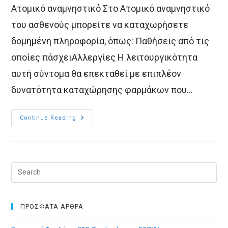
Ατομικό αναμνηστικό Στο Ατομικό αναμνηστικό
του ασθενούς μπορείτε να καταχωρήσετε
δομημένη πληροφορία, όπως: Παθήσεις από τις
οποίες πάσχειΑλλεργίες Η λειτουργικότητα
αυτή σύντομα θα επεκταθεί με επιπλέον
δυνατότητα καταχώρησης φαρμάκων που…
Πώς
Continue Reading
Εισάγουμε
Ιστορικό
Ασθενούς
Στο
MediSign:
Παράδειγμα
Pre
Esc
to
clo
ΠΡΟΣΦΑΤΑ ΑΡΘΡΑ
the