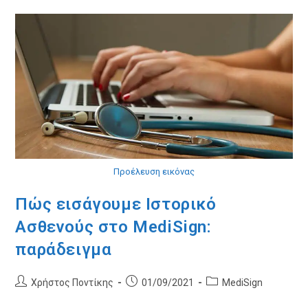
Τα
Δικά
Σας
Πρότυπα
Κείμενα
Ιστορικού
Προέλευση εικόνας
Πώς εισάγουμε Ιστορικό
Ασθενούς στο MediSign:
παράδειγμα
Post
Post
Post
Χρήστος Ποντίκης
01/09/2021
MediSign
author:
published:
category: