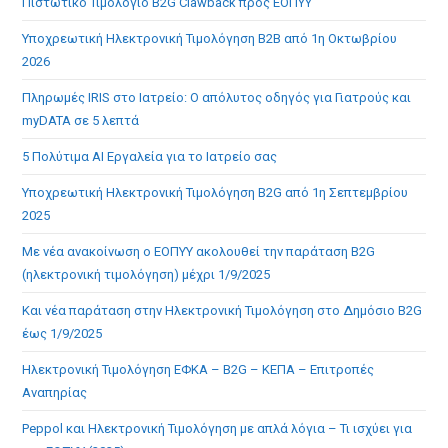
Πιστωτικό Τιμολόγιο B2G Clawback προς ΕΟΠΥΥ
sea
pan
Υποχρεωτική Ηλεκτρονική Τιμολόγηση B2B από 1η Οκτωβρίου
2026
Πληρωμές IRIS στο Ιατρείο: Ο απόλυτος οδηγός για Γιατρούς και
myDATA σε 5 λεπτά
5 Πολύτιμα AI Εργαλεία για το Ιατρείο σας
Υποχρεωτική Ηλεκτρονική Τιμολόγηση B2G από 1η Σεπτεμβρίου
2025
Με νέα ανακοίνωση ο ΕΟΠΥΥ ακολουθεί την παράταση B2G
(ηλεκτρονική τιμολόγηση) μέχρι 1/9/2025
Και νέα παράταση στην Ηλεκτρονική Τιμολόγηση στο Δημόσιο B2G
έως 1/9/2025
Ηλεκτρονική Τιμολόγηση ΕΦΚΑ – B2G – ΚΕΠΑ – Επιτροπές
Αναπηρίας
Peppol και Ηλεκτρονική Τιμολόγηση με απλά λόγια – Τι ισχύει για