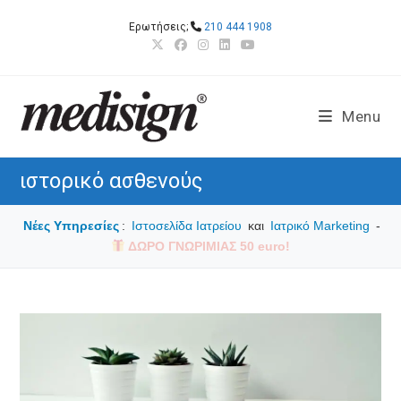
Skip
Ερωτήσεις;
210 444 1908
to
content
Menu
ιστορικό ασθενούς
Νέες Υπηρεσίες
:
Ιστοσελίδα Ιατρείου
και
Ιατρικό Marketing
-
ΔΩΡΟ ΓΝΩΡΙΜΙΑΣ 50 euro!