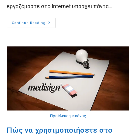
εργαζόμαστε στο Internet υπάρχει πάντα…
Αυτόματη
Continue Reading
Αποθήκευση
(auto
Save)
Κειμένων
Ιστορικού
Στο
MediSign
Προέλευση εικόνας
Πώς να χρησιμοποιήσετε στο