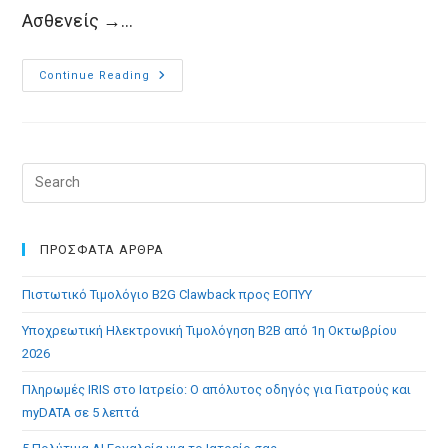
Ασθενείς →…
Νέα
Continue Reading
Λειτουργία
Στο
MediSign:
Ραντεβού
Ανά
Εξεταστικό
Χώρο
Pre
Esc
to
clo
ΠΡΟΣΦΑΤΑ ΑΡΘΡΑ
the
Πιστωτικό Τιμολόγιο B2G Clawback προς ΕΟΠΥΥ
sea
pan
Υποχρεωτική Ηλεκτρονική Τιμολόγηση B2B από 1η Οκτωβρίου
2026
Πληρωμές IRIS στο Ιατρείο: Ο απόλυτος οδηγός για Γιατρούς και
myDATA σε 5 λεπτά