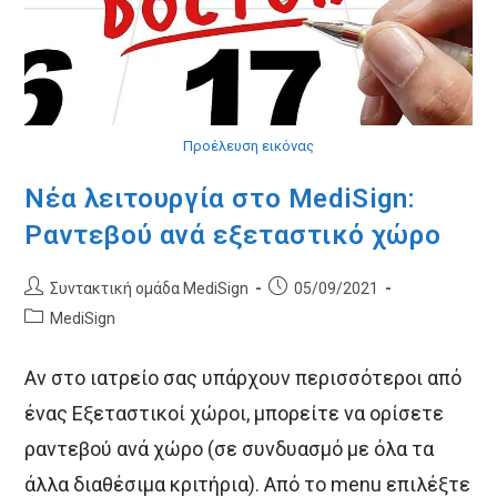
Προέλευση εικόνας
Νέα λειτουργία στο MediSign:
Ραντεβού ανά εξεταστικό χώρο
Post
Post
Συντακτική ομάδα MediSign
05/09/2021
author:
published:
Post
MediSign
category:
Αν στο ιατρείο σας υπάρχουν περισσότεροι από
ένας Εξεταστικοί χώροι, μπορείτε να ορίσετε
ραντεβού ανά χώρο (σε συνδυασμό με όλα τα
άλλα διαθέσιμα κριτήρια). Από το menu επιλέξτε