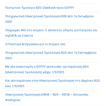
the
Πιστωτικό Τιμολόγιο B2G Clawback προς ΕΟΠΥΥ
sea
pan
Υποχρεωτική Ηλεκτρονική Τιμολόγηση B2B από 1η Οκτωβρίου
2026
Πληρωμές IRIS στο Ιατρείο: Ο απόλυτος οδηγός για Γιατρούς και
myDATA σε 5 λεπτά
5 Πολύτιμα AI Εργαλεία για το Ιατρείο σας
Υποχρεωτική Ηλεκτρονική Τιμολόγηση B2G από 1η Σεπτεμβρίου
2025
Με νέα ανακοίνωση ο ΕΟΠΥΥ ακολουθεί την παράταση B2G
(ηλεκτρονική τιμολόγηση) μέχρι 1/9/2025
Και νέα παράταση στην Ηλεκτρονική Τιμολόγηση στο Δημόσιο B2G
έως 1/9/2025
Ηλεκτρονική Τιμολόγηση ΕΦΚΑ – B2G – ΚΕΠΑ – Επιτροπές
Αναπηρίας