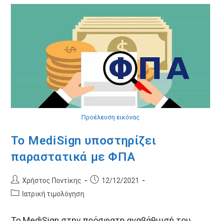
Με
Μία
Κίνηση
Προέλευση εικόνας
Το MediSign υποστηρίζει
παραστατικά με ΦΠΑ
Post
Post
Χρήστος Ποντίκης
12/12/2021
author:
published:
Post
Ιατρική τιμολόγηση
category:
Το MediSign στην πρόσφατη αναβάθμισή του