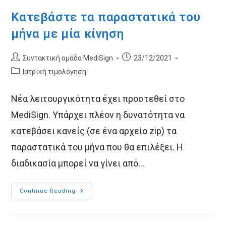
Κατεβάστε τα παραστατικά του
μήνα με μία κίνηση
Post
Post
Συντακτική ομάδα MediSign
23/12/2021
author:
published:
Post
Ιατρική τιμολόγηση
category:
Νέα λειτουργικότητα έχει προστεθεί στο
MediSign. Υπάρχει πλέον η δυνατότητα να
κατεβάσει κανείς (σε ένα αρχείο zip) τα
παραστατικά του μήνα που θα επιλέξει. Η
διαδικασία μπορεί να γίνει από…
Κατεβάστε
Continue Reading
Τα
Παραστατικά
Του
Μήνα