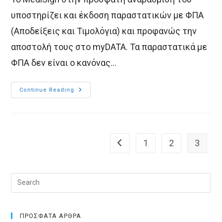
υποστηρίζει και έκδοση παραστατικών με ΦΠΑ
(Αποδείξεις και Τιμολόγια) και προφανώς την
αποστολή τους στο myDATA. Τα παραστατικά με
ΦΠΑ δεν είναι ο κανόνας…
Το
Continue Reading
MediSign
Υποστηρίζει
Παραστατικά
Με
ΦΠΑ
1
2
3
Go to the previous page
Pre
Esc
to
clo
ΠΡΟΣΦΑΤΑ ΑΡΘΡΑ