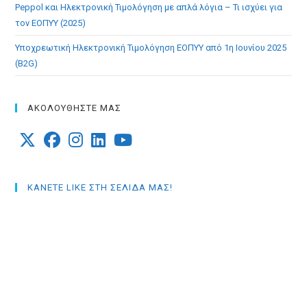
Peppol και Ηλεκτρονική Τιμολόγηση με απλά λόγια – Τι ισχύει για
τον ΕΟΠΥΥ (2025)
Υποχρεωτική Ηλεκτρονική Τιμολόγηση ΕΟΠΥΥ από 1η Ιουνίου 2025
(B2G)
ΑΚΟΛΟΥΘΗΣΤΕ ΜΑΣ
Opens
Opens
Opens
Opens
Opens
in
in
in
in
in
ΚΑΝΕΤΕ LIKE ΣΤΗ ΣΕΛΙΔΑ ΜΑΣ!
a
a
a
a
a
new
new
new
new
new
tab
tab
tab
tab
tab