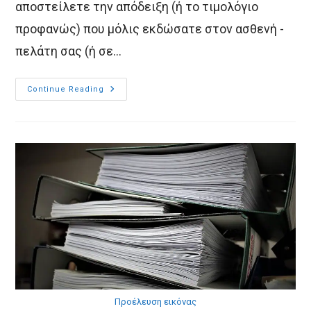
αποστείλετε την απόδειξη (ή το τιμολόγιο
προφανώς) που μόλις εκδώσατε στον ασθενή -
πελάτη σας (ή σε…
MediSign:
Continue Reading
Στείλτε
Την
Απόδειξη
Με
Email
Προέλευση εικόνας