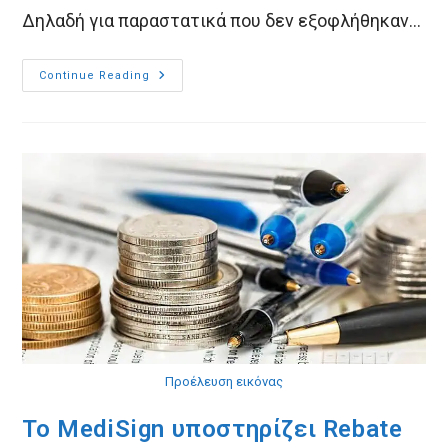
Δηλαδή για παραστατικά που δεν εξοφλήθηκαν…
Πώς
Continue Reading
Να
Εκδώσετε
Μια
Απόδειξη
Είσπραξης
Με
Το
MediSign
Προέλευση εικόνας
Το MediSign υποστηρίζει Rebate