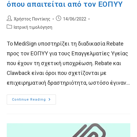
όπου απαιτείται από τον ΕΟΠΥΥ
Post
Post
Χρήστος Ποντίκης
14/06/2022
author:
published:
Post
Ιατρική τιμολόγηση
category:
Το MediSign υποστηρίζει τη διαδικασία Rebate
προς τον ΕΟΠΥΥ για τους Επαγγελματίες Υγείας
που έχουν τη σχετική υποχρέωση. Rebate και
Clawback είναι όροι που σχετίζονται με
επιχειρηματική δραστηριότητα, ωστόσο έγιναν…
Το
Continue Reading
MediSign
Υποστηρίζει
Rebate
Όπου
Απαιτείται
Από
Τον
ΕΟΠΥΥ