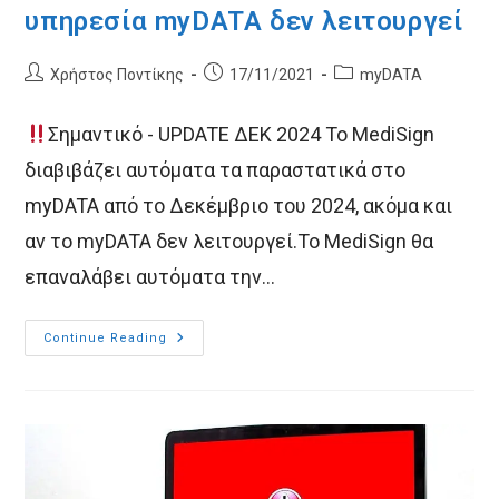
υπηρεσία myDATA δεν λειτουργεί
Post
Post
Post
Χρήστος Ποντίκης
17/11/2021
myDATA
author:
published:
category:
Σημαντικό - UPDATE ΔΕΚ 2024 Το MediSign
διαβιβάζει αυτόματα τα παραστατικά στο
myDATA από το Δεκέμβριο του 2024, ακόμα και
αν το myDATA δεν λειτουργεί.Το MediSign θα
επαναλάβει αυτόματα την…
MediSign:
Continue Reading
Τι
Να
Κάνω
Όταν
Η
Υπηρεσία
MyDATA
Δεν
Λειτουργεί