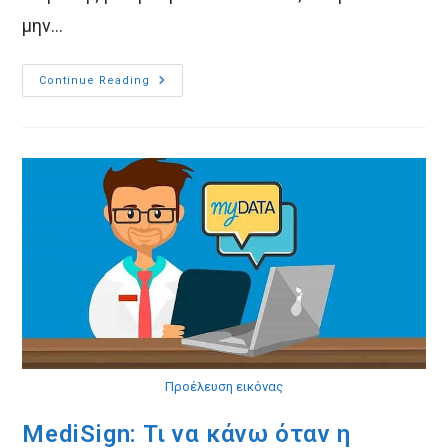
μην…
MediSign:
Continue Reading
Τα
Πάντα
Για
Το
MyDATA
Σε
3
Λεπτά!
Προέλευση εικόνας
MediSign: Τι να κάνω όταν η