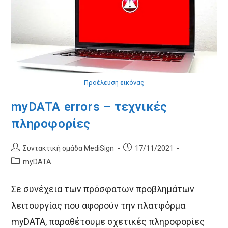
Προέλευση εικόνας
myDATA errors – τεχνικές
πληροφορίες
Post
Post
Συντακτική ομάδα MediSign
17/11/2021
author:
published:
Post
myDATA
category:
Σε συνέχεια των πρόσφατων προβλημάτων
λειτουργίας που αφορούν την πλατφόρμα
myDATA, παραθέτουμε σχετικές πληροφορίες