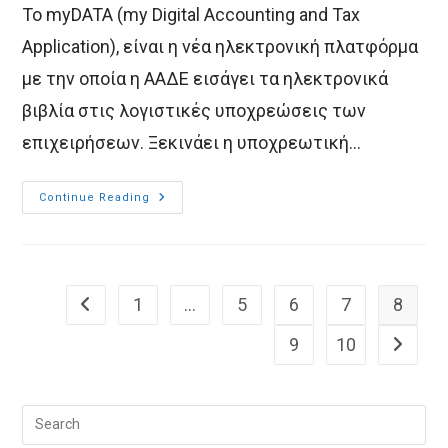
Το myDATA (my Digital Accounting and Tax
Application), είναι η νέα ηλεκτρονική πλατφόρμα
με την οποία η ΑΑΔΕ εισάγει τα ηλεκτρονικά
βιβλία στις λογιστικές υποχρεώσεις των
επιχειρήσεων. Ξεκινάει η υποχρεωτική…
MyDATA:
Continue Reading
Ξεκινάει
Η
Υποχρεωτική
Διαβίβαση
Παραστατικών
Εσόδων
1
…
5
6
7
8
Go to the previous page
9
10
Go to th
Pre
Esc