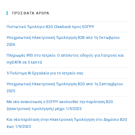
to
clo
ΠΡΟΣΦΑΤΑ ΑΡΘΡΑ
the
Πιστωτικό Τιμολόγιο B2G Clawback προς ΕΟΠΥΥ
sea
pan
Υποχρεωτική Ηλεκτρονική Τιμολόγηση B2B από 1η Οκτωβρίου
2026
Πληρωμές IRIS στο Ιατρείο: Ο απόλυτος οδηγός για Γιατρούς και
myDATA σε 5 λεπτά
5 Πολύτιμα AI Εργαλεία για το Ιατρείο σας
Υποχρεωτική Ηλεκτρονική Τιμολόγηση B2G από 1η Σεπτεμβρίου
2025
Με νέα ανακοίνωση ο ΕΟΠΥΥ ακολουθεί την παράταση B2G
(ηλεκτρονική τιμολόγηση) μέχρι 1/9/2025
Και νέα παράταση στην Ηλεκτρονική Τιμολόγηση στο Δημόσιο B2G
έως 1/9/2025