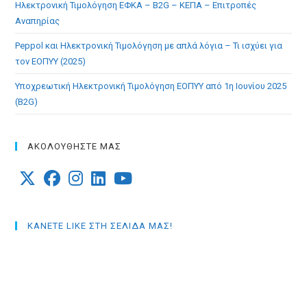
Ηλεκτρονική Τιμολόγηση ΕΦΚΑ – B2G – ΚΕΠΑ – Επιτροπές
Αναπηρίας
Peppol και Ηλεκτρονική Τιμολόγηση με απλά λόγια – Τι ισχύει για
τον ΕΟΠΥΥ (2025)
Υποχρεωτική Ηλεκτρονική Τιμολόγηση ΕΟΠΥΥ από 1η Ιουνίου 2025
(B2G)
ΑΚΟΛΟΥΘΗΣΤΕ ΜΑΣ
Opens
Opens
Opens
Opens
Opens
in
in
in
in
in
ΚΑΝΕΤΕ LIKE ΣΤΗ ΣΕΛΙΔΑ ΜΑΣ!
a
a
a
a
a
new
new
new
new
new
tab
tab
tab
tab
tab