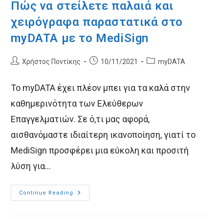
Πώς να στείλετε παλαιά και
χειρόγραφα παραστατικά στο
myDATA με το MediSign
Post
Post
Post
Χρήστος Ποντίκης
10/11/2021
myDATA
author:
published:
category:
Το myDATA έχει πλέον μπει για τα καλά στην
καθημερινότητα των Ελεύθερων
Επαγγελματιών. Σε ό,τι μας αφορά,
αισθανόμαστε ιδιαίτερη ικανοποίηση, γιατί το
MediSign προσφέρει μια εύκολη και προσιτή
λύση για…
Πώς
Continue Reading
Να
Στείλετε
Παλαιά