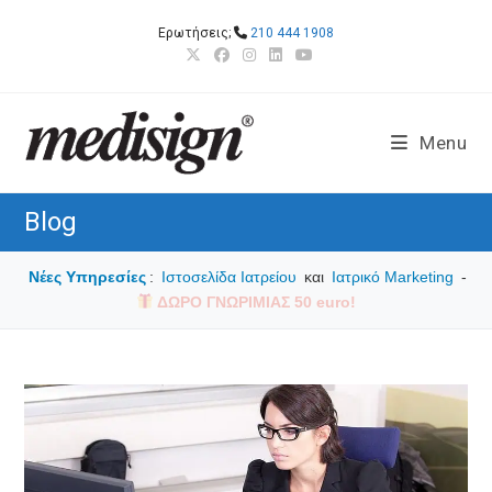
Skip
Ερωτήσεις;
210 444 1908
to
content
Menu
Blog
Νέες Υπηρεσίες
:
Ιστοσελίδα Ιατρείου
και
Ιατρικό Marketing
-
ΔΩΡΟ ΓΝΩΡΙΜΙΑΣ 50 euro!