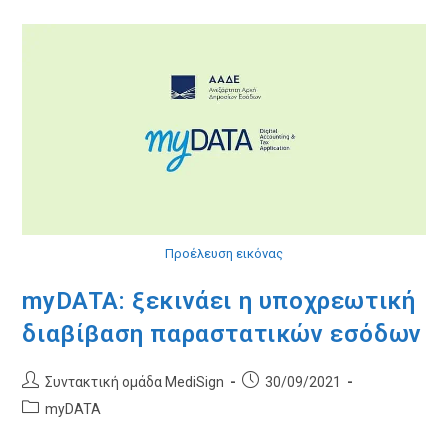
Και
Χειρόγραφα
Παραστατικά
Στο
MyDATA
Με
Το
MediSign
Προέλευση εικόνας
myDATA: ξεκινάει η υποχρεωτική
διαβίβαση παραστατικών εσόδων
Post
Post
Συντακτική ομάδα MediSign
30/09/2021
author:
published:
Post
myDATA
category: