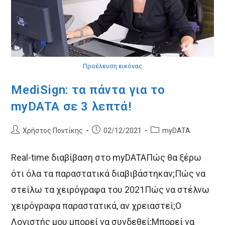
Προέλευση εικόνας
MediSign: τα πάντα για το
myDATA σε 3 λεπτά!
Post
Post
Post
Χρήστος Ποντίκης
02/12/2021
myDATA
author:
published:
category:
Real-time διαβίβαση στο myDATAΠώς θα ξέρω
ότι όλα τα παραστατικά διαβιβάστηκαν;Πώς να
στείλω τα χειρόγραφα του 2021Πώς να στέλνω
χειρόγραφα παραστατικά, αν χρειαστεί;Ο
Λογιστής μου μπορεί να συνδεθεί;Μπορεί να